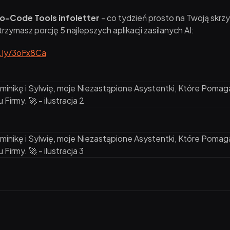
o-Code Tools infoletter
- co tydzień prosto na Twoją skrz
zymasz porcję 5 najlepszych aplikacji zasilanych AI:
t.ly/3oFx8Ca