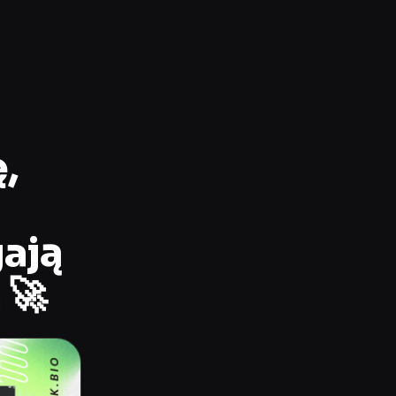
,
ają
 🚀