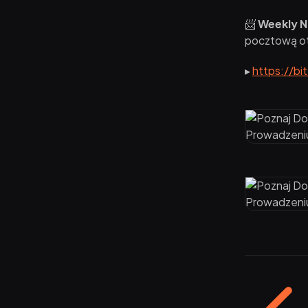
📨
Weekly N
pocztową otr
▸
https://bi