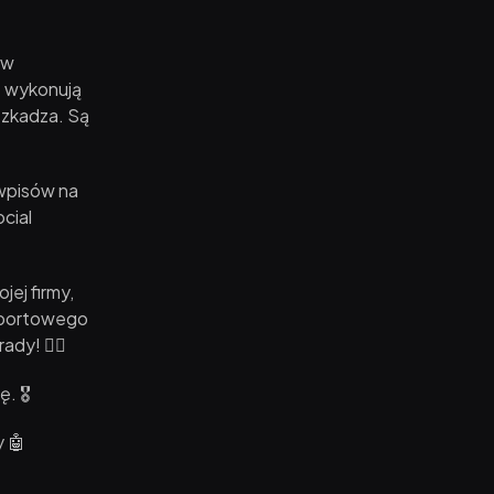
 w
e wykonują
eszkadza. Są
 wpisów na
cial
ej firmy,
sportowego
dy! 🙅‍♂️
 🎖️
y 🤖