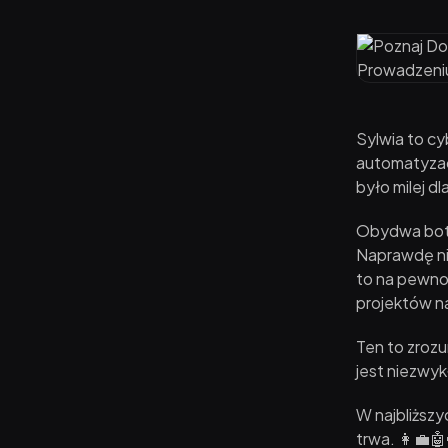
Sylwia to cy
automatyzac
było milej dl
Obydwa boty
Naprawdę ni
to na pewno 
projektów na
Ten to zroz
jest niezwyk
W najbliższy
trwa. 👩‍💼