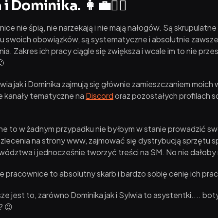
i Dominika. 👩‍💼👱‍♀️
ce nie śpią, nie narzekają i nie mają nałogów. Są skrupulatne
 swoich obowiązków, są systematyczne i absolutnie zawsz
ia. Zakres ich pracy ciągle się zwiększa i wcale im to nie prz
🙂
ia jak i Dominika zajmują się głównie zamieszczaniem moich
e kanały tematyczne na
Discord
oraz pozostałych profilach so
ne to w żadnym przypadku nie byłbym w stanie prowadzić swoj
lecenia na strony www, zajmować się dystrybucją sprzętu 
wództwa i jednocześnie tworzyć treści na SM. No nie dałoby ra
e pracownice to absolutny skarb i bardzo sobię cenię ich pracę.
ze jest to, zarówno Dominika jak i Sylwia to asystentki.... bot
? 😉