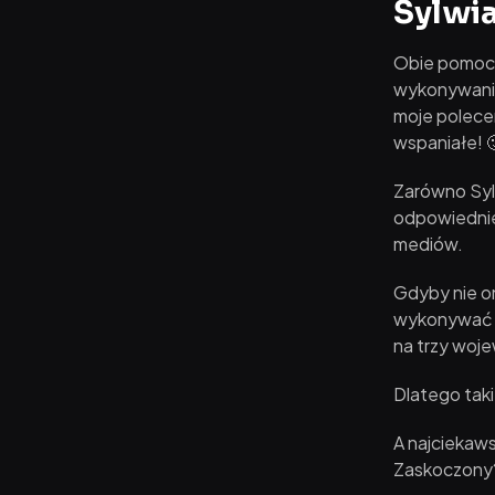
Sylwia 
Obie pomocni
wykonywaniu
moje polecen
wspaniałe! 
Zarówno Sylw
odpowiedni
mediów.
Gdyby nie o
wykonywać z
na trzy woje
Dlatego taki
A najciekaws
Zaskoczony