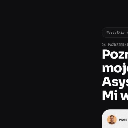
Wszystkie 
04 PAŹDZIERN
Pozn
moj
Asy
Mi w