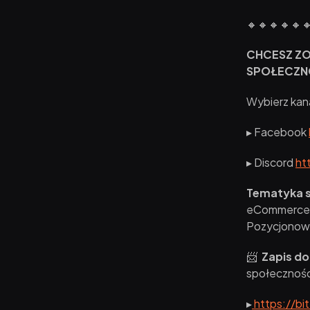
🔸🔸🔸🔸🔸
CHCESZ ZO
SPOŁECZNO
Wybierz kana
▸ Facebook
▸ Discord
ht
Tematyka s
eCommerce 
Pozycjonowa
📨
Zapis do
społecznośc
▸
https://bi