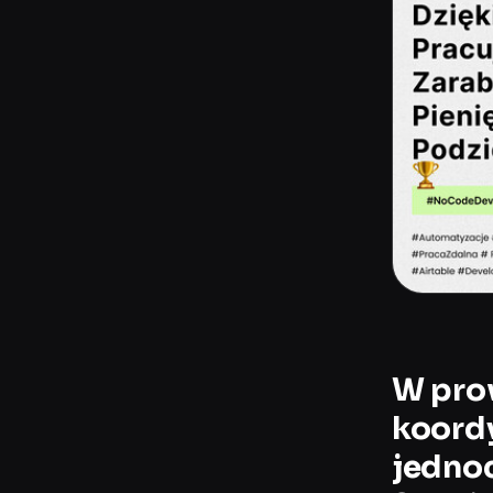
W prow
koord
jednoc