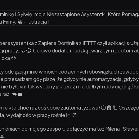
ber asystentka z Zapier a Dominika z IFTTT czyli aplikacji służ
ji pracy. 🦾 🙂 Celowo dodałem ludzką twarz tym robotom a
a oka 🙂
 odciążają mnie w moich codziennych obowiązkach zawod
e przesadzam gdy piszę, że gdyby nie automatyzacja, gdyby 
nie byłbym tak wydajny jak teraz i nie dałbym rady ciągnąć ki
 raz. 🐃 💼
umie kto choć raz coś sobie zautomatyzował 🙂 🤖 🦾 Oszczę
ła, wydajność w pracy rośnie 📈 ⏰
ch dniach do mojego zespołu dołączyć ma też Milena i Sławek
😄