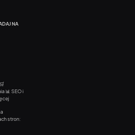
ADAJ NA
🛒
ia 📊 SEO i
ęcej
ia
ch stron: