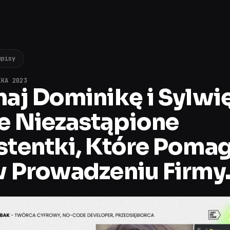
wpisy
IKA 2023
aj Dominikę i Sylwię
e Niezastąpione
stentki, Które Pomag
 Prowadzeniu Firmy.