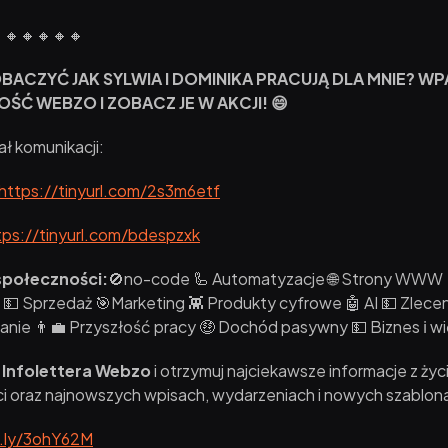
🔸🔸🔸🔸🔸
BACZYĆ JAK SYLWIA I DOMINIKA PRACUJĄ DLA MNIE? WP
ŚĆ WEBZO I ZOBACZ JE W AKCJI! 😄
ł komunikacji:
https://tinyurl.com/2s3m6etf
tps://tinyurl.com/bdespzxk
połeczności:
🚫no-code 🦾 Automatyzacje 🌐 Strony WWW 
 Sprzedaż 🎯Marketing 👾 Produkty cyfrowe 🤖 AI 💵 Zlecen
nie 👨💼 Przyszłość pracy 🤑 Dochód pasywny 💵 Biznes ℹ️ wi
 Infolettera Webzo
i otrzymuj najciekawsze informacje z życ
i oraz najnowszych wpisach, wydarzeniach i nowych szablona
t.ly/3ohY62M