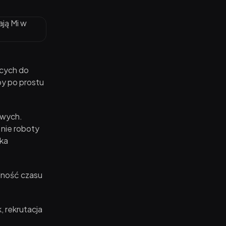
ących do
by po prostu
owych.
nie roboty
lka
dność czasu
, rekrutacja